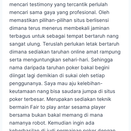
mencari testimony yang tercantik perlulah
mencari sama gaya yang profesional. Oleh
memastikan pilihan-pilihan situs berlisensi
dimana terus menerus membekali jaminan
terbagus untuk sebagai tempat bertaruh nang
sangat ulung. Teruslah perlukan letak bertaruh
dimana sediakan taruhan online amat rampung
serta menguntungkan sehari-hari. Sehingga
nama daripada taruhan poker bakal begini
diingat lagi demikian di sukai oleh setiap
penggunanya. Saya mau aju kelebihan-
keutamaan nang bisa saudara jumpa di situs
poker terbesar. Merupakan sediakan teknik
bermain Fair to play antar sesama player
bersama bukan bakal memang di mana
namanya robot. Kemudian ingin ada
keberhasilan di judi permainan poker dengan