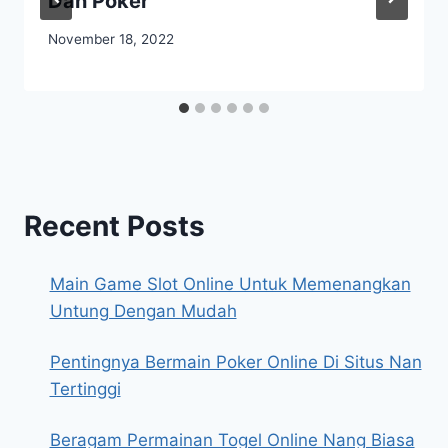
Dan Poker
November 18, 2022
Recent Posts
Main Game Slot Online Untuk Memenangkan
Untung Dengan Mudah
Pentingnya Bermain Poker Online Di Situs Nan
Tertinggi
Beragam Permainan Togel Online Nang Biasa