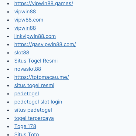
https://vipwin88.games/
vipwin88
vipw88.com
vipwin88
linkvipwin88.com
https://gasvipwin88.com/
slot88
Situs Togel Resmi
novaslot88
https://totomacau.me/
situs togel resmi
pedetogel
pedetogel slot login
situs pedetogel
togel terpercaya
Togel178
Situs Toto