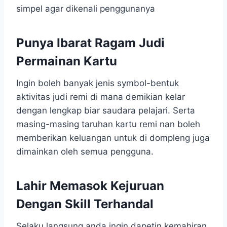
simpel agar dikenali penggunanya
Punya Ibarat Ragam Judi
Permainan Kartu
Ingin boleh banyak jenis symbol-bentuk
aktivitas judi remi di mana demikian kelar
dengan lengkap biar saudara pelajari. Serta
masing-masing taruhan kartu remi nan boleh
memberikan keluangan untuk di dompleng juga
dimainkan oleh semua pengguna.
Lahir Memasok Kejuruan
Dengan Skill Terhandal
Selaku langsung anda ingin dapetin kemahiran