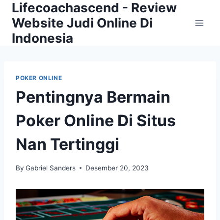
Lifecoachascend - Review
Skip
to
Website Judi Online Di
content
Indonesia
POKER ONLINE
Pentingnya Bermain
Poker Online Di Situs
Nan Tertinggi
By
Gabriel Sanders
Desember 20, 2023