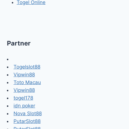
Togel Online
Partner
Togelslot88
Vipwin88
Toto Macau
Vipwin88
togel178
idn poker
Nova Slot88
PutarSlot88