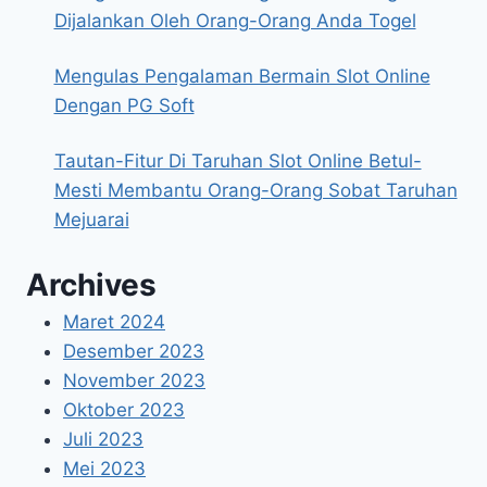
Dijalankan Oleh Orang-Orang Anda Togel
Mengulas Pengalaman Bermain Slot Online
Dengan PG Soft
Tautan-Fitur Di Taruhan Slot Online Betul-
Mesti Membantu Orang-Orang Sobat Taruhan
Mejuarai
Archives
Maret 2024
Desember 2023
November 2023
Oktober 2023
Juli 2023
Mei 2023