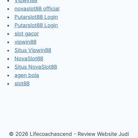
Vipwin88
novaslot88 official
Putarslot88 Login
Putarslot88 Login
slot gacor
vipwin88
Situs Vipwin88
NovaSlot88
Situs NovaSlot88
agen bola
slot88
© 2026 Lifecoachascend - Review Website Judi