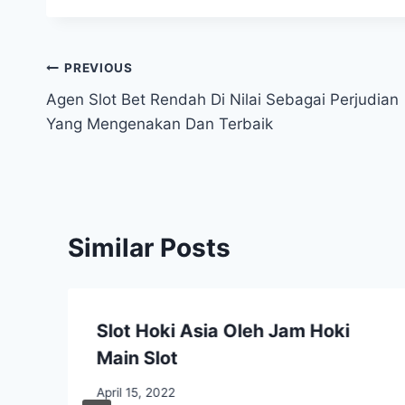
Navigasi
PREVIOUS
Agen Slot Bet Rendah Di Nilai Sebagai Perjudian
pos
Yang Mengenakan Dan Terbaik
Similar Posts
Slot Hoki Asia Oleh Jam Hoki
Main Slot
April 15, 2022