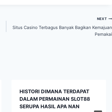
NEXT
Situs Casino Terbagus Banyak Bagikan Kemajuan
Pemakai
HISTORI DIMANA TERDAPAT
DALAM PERMAINAN SLOT88
SERUPA HASIL APA NAN