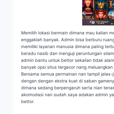
Memilih lokasi bermain dimana mau kalian me
enggaklah banyak. Admin bisa berburu rua
memiliki layanan manusia dimana paling ter
beradu nasib dan menguji peruntungan sila
admin bantu untuk bettor sekalian tidak ala
banyak opsi situs tergacor nang meluangkan 
Bersama semua permainan nan tampil jelas-
dengan dengan ekstra kuat di saban gamenya. 
dimana sedang berpengaruh serta nian tena
akomodasi nan sudah saya adakan admin yaki
bettor.