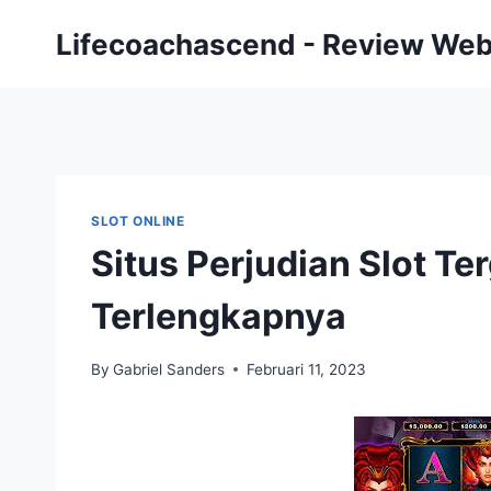
Skip
Lifecoachascend - Review Webs
to
content
SLOT ONLINE
Situs Perjudian Slot Te
Terlengkapnya
By
Gabriel Sanders
Februari 11, 2023