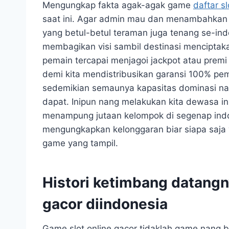
Mengungkap fakta agak-agak game
daftar sl
saat ini. Agar admin mau dan menambahkan 
yang betul-betul teraman juga tenang se-indo
membagikan visi sambil destinasi menciptak
pemain tercapai menjagoi jackpot atau premi
demi kita mendistribusikan garansi 100% pe
sedemikian semaunya kapasitas dominasi n
dapat. Inipun nang melakukan kita dewasa in
menampung jutaan kelompok di segenap ind
mengungkapkan kelonggaran biar siapa saja 
game yang tampil.
Histori ketimbang datangn
gacor diindonesia
Game slot online gacor tidaklah game nang 