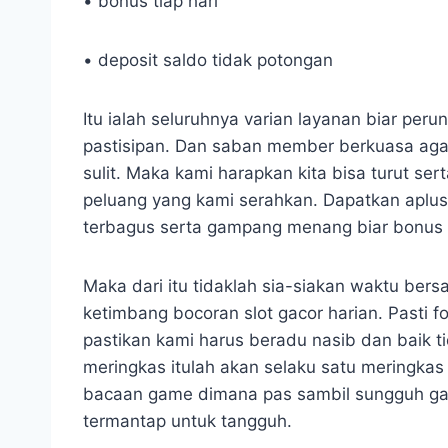
• bonus tiap hari
• deposit saldo tidak potongan
Itu ialah seluruhnya varian layanan biar pe
pastisipan. Dan saban member berkuasa agar c
sulit. Maka kami harapkan kita bisa turut ser
peluang yang kami serahkan. Dapatkan aplu
terbagus serta gampang menang biar bonus 
Maka dari itu tidaklah sia-siakan waktu ber
ketimbang bocoran slot gacor harian. Pasti 
pastikan kami harus beradu nasib dan baik t
meringkas itulah akan selaku satu meringkas
bacaan game dimana pas sambil sungguh gac
termantap untuk tangguh.