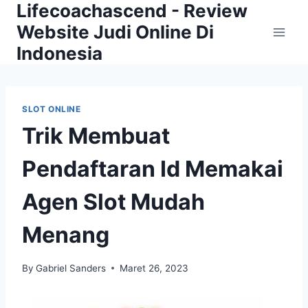
Lifecoachascend - Review
Skip
to
Website Judi Online Di
content
Indonesia
SLOT ONLINE
Trik Membuat
Pendaftaran Id Memakai
Agen Slot Mudah
Menang
By
Gabriel Sanders
Maret 26, 2023