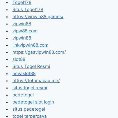
Togel178
Situs Togel178
https://vipwin88.games/
vipwin88
vipw88.com
vipwin88
linkvipwin88.com
https://gasvipwin88.com/
slot88
Situs Togel Resmi
novaslot88
https://totomacau.me/
situs togel resmi
pedetogel
pedetogel slot login
situs pedetogel
togel terpercaya