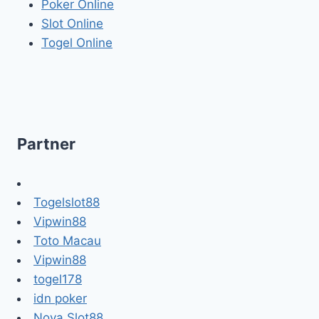
Poker Online
Slot Online
Togel Online
Partner
Togelslot88
Vipwin88
Toto Macau
Vipwin88
togel178
idn poker
Nova Slot88