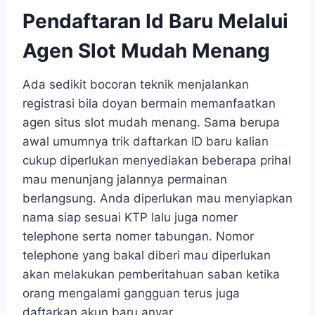
Pendaftaran Id Baru Melalui
Agen Slot Mudah Menang
Ada sedikit bocoran teknik menjalankan
registrasi bila doyan bermain memanfaatkan
agen situs slot mudah menang. Sama berupa
awal umumnya trik daftarkan ID baru kalian
cukup diperlukan menyediakan beberapa prihal
mau menunjang jalannya permainan
berlangsung. Anda diperlukan mau menyiapkan
nama siap sesuai KTP lalu juga nomer
telephone serta nomer tabungan. Nomor
telephone yang bakal diberi mau diperlukan
akan melakukan pemberitahuan saban ketika
orang mengalami gangguan terus juga
daftarkan akun baru anyar.