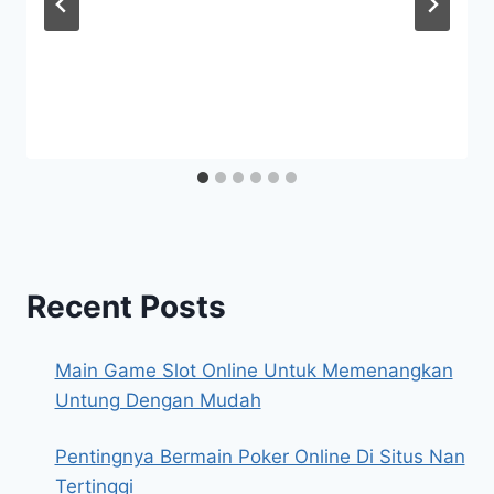
Recent Posts
Main Game Slot Online Untuk Memenangkan
Untung Dengan Mudah
Pentingnya Bermain Poker Online Di Situs Nan
Tertinggi