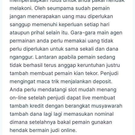
melakoni. Oleh seumpama sudah pemain
jangan menerapakan uang mau diperlukan
sanggup memenuhi keperluan setiap hari
ataupun prihal selain itu. Gara-gara main agen
permainan anda perlu memakai uang tidak
perlu diperlukan untuk sama sekali dan dana
nganggur. Lantaran apabila pemain sedang
tidak berhasil terus anggap keruntuhan justru
tambah membuat pemain kian tekor. Penjudi
mengingat maca trik menjalankan deposit.
Anda perlu mendatangi slot mudah menang
on-line setelah penjudi dapat live membuat
tambah kredit dengan berangkat musyawarah
tambah dana lagi lagi memasukan nominal
dimana setelahnya bakal pemain gunakan
hendak bermain judi online.