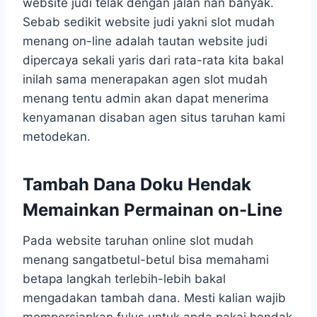
website judi telak dengan jalan nan banyak.
Sebab sedikit website judi yakni slot mudah
menang on-line adalah tautan website judi
dipercaya sekali yaris dari rata-rata kita bakal
inilah sama menerapakan agen slot mudah
menang tentu admin akan dapat menerima
kenyamanan disaban agen situs taruhan kami
metodekan.
Tambah Dana Doku Hendak
Memainkan Permainan on-Line
Pada website taruhan online slot mudah
menang sangatbetul-betul bisa memahami
betapa langkah terlebih-lebih bakal
mengadakan tambah dana. Mesti kalian wajib
mempersiapkan fulus untuk anda pakai hendak