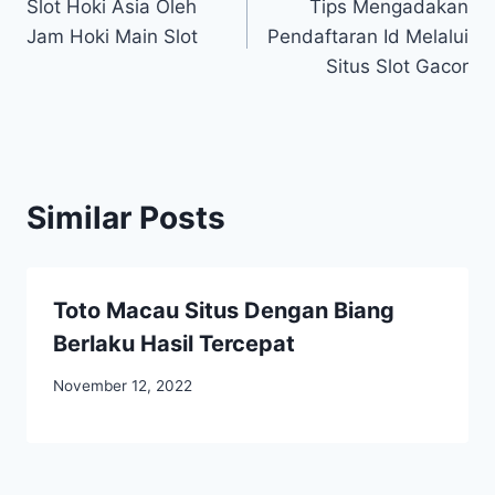
Slot Hoki Asia Oleh
Tips Mengadakan
pos
Jam Hoki Main Slot
Pendaftaran Id Melalui
Situs Slot Gacor
Similar Posts
Toto Macau Situs Dengan Biang
Berlaku Hasil Tercepat
November 12, 2022