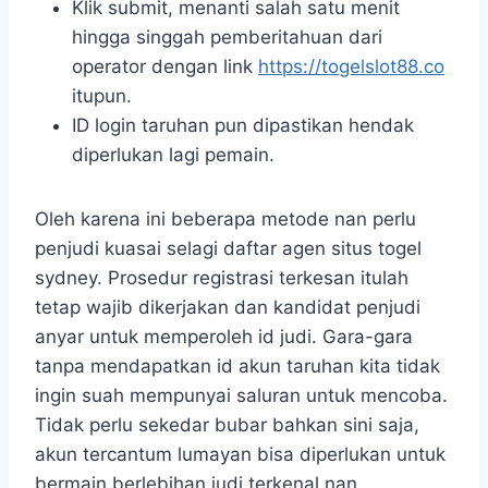
Klik submit, menanti salah satu menit
hingga singgah pemberitahuan dari
operator dengan link
https://togelslot88.co
itupun.
ID login taruhan pun dipastikan hendak
diperlukan lagi pemain.
Oleh karena ini beberapa metode nan perlu
penjudi kuasai selagi daftar agen situs togel
sydney. Prosedur registrasi terkesan itulah
tetap wajib dikerjakan dan kandidat penjudi
anyar untuk memperoleh id judi. Gara-gara
tanpa mendapatkan id akun taruhan kita tidak
ingin suah mempunyai saluran untuk mencoba.
Tidak perlu sekedar bubar bahkan sini saja,
akun tercantum lumayan bisa diperlukan untuk
bermain berlebihan judi terkenal nan