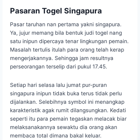
Pasaran Togel Singapura
Pasar taruhan nan pertama yakni singapura.
Ya, jujur memang bila bentuk judi togel nang
satu inipun dipercaya tenar lingkungan pemain.
Masalah tertulis itulah para orang telah kerap
mengerjakannya. Sehingga jam resultnya
perseorangan terselip dari pukul 17.45.
Setiap hari selasa lalu jumat pur-puran
singapura inipun tidak buka terus tidak perlu
dijalankan. Selebihnya symbol ini menangkap
karakteristik agak rumit dilangsungkan. Kedati
seperti itu para pemain tegaskan melacak biar
melaksanakannya sewaktu dia orang akan
membaca total dimana bakal keluar.