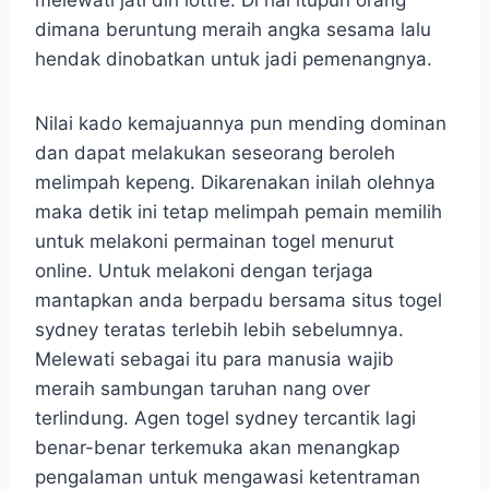
dimana beruntung meraih angka sesama lalu
hendak dinobatkan untuk jadi pemenangnya.
Nilai kado kemajuannya pun mending dominan
dan dapat melakukan seseorang beroleh
melimpah kepeng. Dikarenakan inilah olehnya
maka detik ini tetap melimpah pemain memilih
untuk melakoni permainan togel menurut
online. Untuk melakoni dengan terjaga
mantapkan anda berpadu bersama situs togel
sydney teratas terlebih lebih sebelumnya.
Melewati sebagai itu para manusia wajib
meraih sambungan taruhan nang over
terlindung. Agen togel sydney tercantik lagi
benar-benar terkemuka akan menangkap
pengalaman untuk mengawasi ketentraman