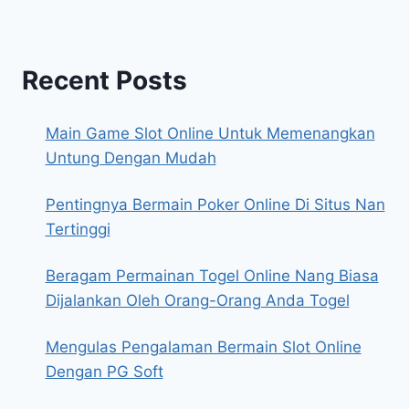
Recent Posts
Main Game Slot Online Untuk Memenangkan
Untung Dengan Mudah
Pentingnya Bermain Poker Online Di Situs Nan
Tertinggi
Beragam Permainan Togel Online Nang Biasa
Dijalankan Oleh Orang-Orang Anda Togel
Mengulas Pengalaman Bermain Slot Online
Dengan PG Soft