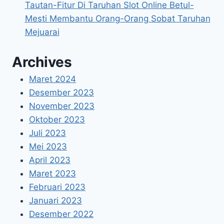
Tautan-Fitur Di Taruhan Slot Online Betul-
Mesti Membantu Orang-Orang Sobat Taruhan
Mejuarai
Archives
Maret 2024
Desember 2023
November 2023
Oktober 2023
Juli 2023
Mei 2023
April 2023
Maret 2023
Februari 2023
Januari 2023
Desember 2022