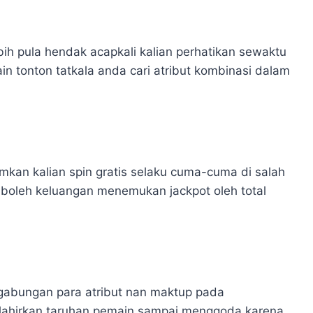
ebih pula hendak acapkali kalian perhatikan sewaktu
n tonton tatkala anda cari atribut kombinasi dalam
rimkan kalian spin gratis selaku cuma-cuma di salah
a boleh keluangan menemukan jackpot oleh total
 gabungan para atribut nan maktup pada
lahirkan taruhan pemain sampai menggoda karena