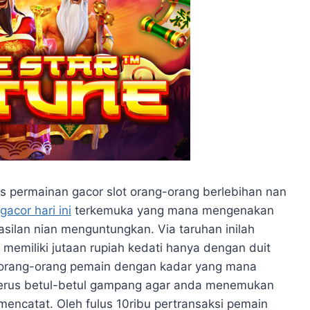
s permainan gacor slot orang-orang berlebihan nan
 gacor hari ini
terkemuka yang mana mengenakan
asilan nian menguntungkan. Via taruhan inilah
memiliki jutaan rupiah kedati hanya dengan duit
t orang-orang pemain dengan kadar yang mana
 Terus betul-betul gampang agar anda menemukan
encatat. Oleh fulus 10ribu pertransaksi pemain