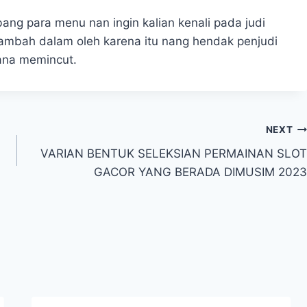
g para menu nan ingin kalian kenali pada judi
h tambah dalam oleh karena itu nang hendak penjudi
ana memincut.
NEXT
VARIAN BENTUK SELEKSIAN PERMAINAN SLOT
GACOR YANG BERADA DIMUSIM 2023