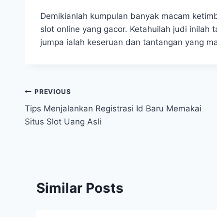
Demikianlah kumpulan banyak macam ketimban
slot online yang gacor. Ketahuilah judi inila
jumpa ialah keseruan dan tantangan yang m
Navigasi
PREVIOUS
Tips Menjalankan Registrasi Id Baru Memakai
pos
Situs Slot Uang Asli
Similar Posts