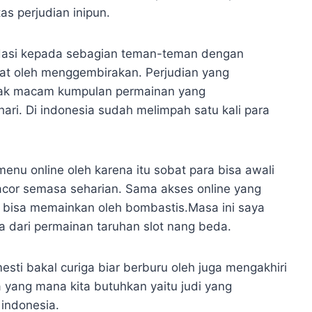
as perjudian inipun.
dasi kepada sebagian teman-teman dengan
at oleh menggembirakan. Perjudian yang
nyak macam kumpulan permainan yang
i. Di indonesia sudah melimpah satu kali para
nu online oleh karena itu sobat para bisa awali
gacor semasa seharian. Sama akses online yang
 bisa memainkan oleh bombastis.Masa ini saya
pa dari permainan taruhan slot nang beda.
sti bakal curiga biar berburu oleh juga mengakhiri
 yang mana kita butuhkan yaitu judi yang
indonesia.