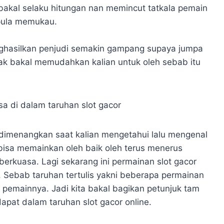
t bakal selaku hitungan nan memincut tatkala pemain
 pula memukau.
ghasilkan penjudi semakin gampang supaya jumpa
ak bakal memudahkan kalian untuk oleh sebab itu
sa di dalam taruhan slot gacor
 dimenangkan saat kalian mengetahui lalu mengenal
bisa memainkan oleh baik oleh terus menerus
erkuasa. Lagi sekarang ini permainan slot gacor
. Sebab taruhan tertulis yakni beberapa permainan
 pemainnya. Jadi kita bakal bagikan petunjuk tam
apat dalam taruhan slot gacor online.