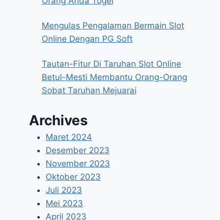
Orang Anda Togel
Mengulas Pengalaman Bermain Slot
Online Dengan PG Soft
Tautan-Fitur Di Taruhan Slot Online
Betul-Mesti Membantu Orang-Orang
Sobat Taruhan Mejuarai
Archives
Maret 2024
Desember 2023
November 2023
Oktober 2023
Juli 2023
Mei 2023
April 2023